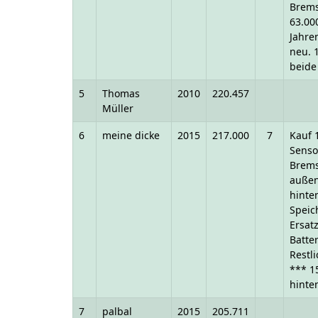
Brems
63.00
Jahre
neu. 
beide
5
Thomas
2010
220.457
Müller
6
meine dicke
2015
217.000
7
Kauf 
Senso
Brems
außen
hinte
Speic
Ersat
Batte
Restl
*** 1
hinte
7
palbal
2015
205.711