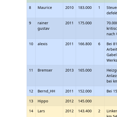
8
Maurice
2010
183.000
1
Steue
defek
9
rainer
2011
175.000
70.00
gustav
kriti
nach 
10
alexis
2011
166.800
6
Bei 8
Arbei
Gabel
Werks
11
Bremser
2013
165.000
Heizg
Anlas
bei k
12
Bernd_HH
2011
152.000
Bei 1
13
Hippo
2012
145.000
14
Lars
2012
143.400
2
Linke
km 54