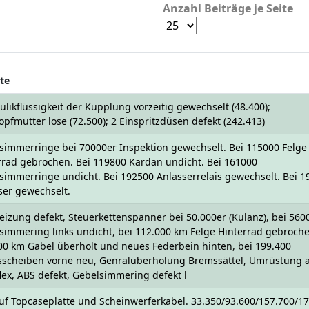
Anzahl Beiträge je Seite
te
ulikflüssigkeit der Kupplung vorzeitig gewechselt (48.400);
opfmutter lose (72.500); 2 Einspritzdüsen defekt (242.413)
simmerringe bei 70000er Inspektion gewechselt. Bei 115000 Felge
rrad gebrochen. Bei 119800 Kardan undicht. Bei 161000
simmerringe undicht. Bei 192500 Anlasserrelais gewechselt. Bei 1
ser gewechselt.
heizung defekt, Steuerkettenspanner bei 50.000er (Kulanz), bei 56
simmering links undicht, bei 112.000 km Felge Hinterrad gebroche
00 km Gabel überholt und neues Federbein hinten, bei 199.400
scheiben vorne neu, Genralüberholung Bremssättel, Umrüstung 
flex, ABS defekt, Gebelsimmering defekt l
uf Topcaseplatte und Scheinwerferkabel. 33.350/93.600/157.700/17