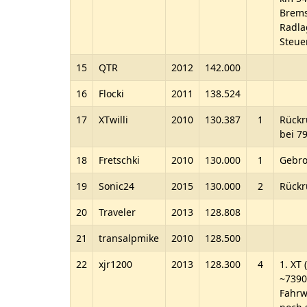
Brems
Radla
Steue
15
QTR
2012
142.000
16
Flocki
2011
138.524
17
XTwilli
2010
130.387
1
Rückr
bei 7
18
Fretschki
2010
130.000
1
Gebro
19
Sonic24
2015
130.000
2
Rückr
20
Traveler
2013
128.808
21
transalpmike
2010
128.500
22
xjr1200
2013
128.300
4
1. XT
~7390
Fahrw