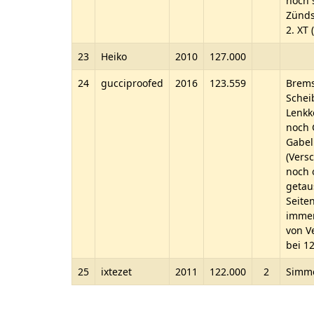
noch 
Zünds
2. XT 
23
Heiko
2010
127.000
24
gucciproofed
2016
123.559
Brems
Schei
Lenkko
noch 
Gabel
(Vers
noch o
getau
Seite
immer
von V
bei 1
25
ixtezet
2011
122.000
2
Simme