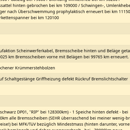
sattel hinten gebrochen bei km 109000 / Schwingen-, Umlenkhebe
ger nach Überschwemmung prophylaktisch erneuert bei km 11150
rkettenspanner bei km 120100
ufaktion Scheinwerferkabel, Bremsscheibe hinten und Beläge get
9025 km Bremsscheiben vorne mit Belägen bei 99765 km erneuert.
chener Krümmerstehbolzen
uf Schaltgestänge Griffheizung defekt Rückruf Bremslichtschalter
 (schwarz DP01, "RIP" bei 128300km) - 1 Speiche hinten defekt - bei
0km alle Bremsscheiben (SEHR überraschend bei meiner wenig-b
eise!) bei MFK/TüV bezüglich Mindestmass (hinten darunter, vorne