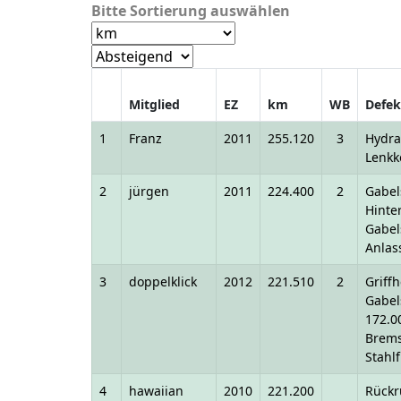
Bitte Sortierung auswählen
Mitglied
EZ
km
WB
Defek
1
Franz
2011
255.120
3
Hydra
Lenkk
2
jürgen
2011
224.400
2
Gabel
Hinte
Gabel
Anlas
3
doppelklick
2012
221.510
2
Griff
Gabel
172.0
Brems
Stahl
4
hawaiian
2010
221.200
Rückr