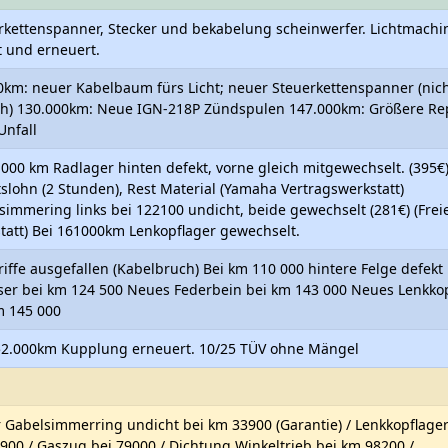
rkettenspanner, Stecker und bekabelung scheinwerfer. Lichtmachi
t und erneuert.
0km: neuer Kabelbaum fürs Licht; neuer Steuerkettenspanner (nic
sch) 130.000km: Neue IGN-218P Zündspulen 147.000km: Größere Re
Unfall
1000 km Radlager hinten defekt, vorne gleich mitgewechselt. (395€
tslohn (2 Stunden), Rest Material (Yamaha Vertragswerkstatt)
simmering links bei 122100 undicht, beide gewechselt (281€) (Frei
tatt) Bei 161000km Lenkopflager gewechselt.
riffe ausgefallen (Kabelbruch) Bei km 110 000 hintere Felge defekt
ser bei km 124 500 Neues Federbein bei km 143 000 Neues Lenkko
m 145 000
52.000km Kupplung erneuert. 10/25 TÜV ohne Mängel
r Gabelsimmerring undicht bei km 33900 (Garantie) / Lenkkopflager
900 / Gaszug bei 79000 / Dichtung Winkeltrieb bei km 98200 /