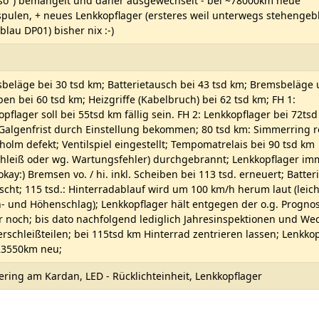
so") bemängelt und daher ausgewechselt - bei ~78000km neue
pulen, + neues Lenkkopflager (ersteres weil unterwegs stehengeb
(blau DP01) bisher nix :-)
beläge bei 30 tsd km; Batterietausch bei 43 tsd km; Bremsbeläge
ben bei 60 tsd km; Heizgriffe (Kabelbruch) bei 62 tsd km; FH 1:
pflager soll bei 55tsd km fällig sein. FH 2: Lenkkopflager bei 72ts
Galgenfrist durch Einstellung bekommen; 80 tsd km: Simmerring r
holm defekt; Ventilspiel eingestellt; Tempomatrelais bei 90 tsd km
chleiß oder wg. Wartungsfehler) durchgebrannt; Lenkkopflager im
kay:) Bremsen vo. / hi. inkl. Scheiben bei 113 tsd. erneuert; Batter
scht; 115 tsd.: Hinterradablauf wird um 100 km/h herum laut (leich
n- und Höhenschlag); Lenkkopflager hält entgegen der o.g. Progno
 noch; bis dato nachfolgend lediglich Jahresinspektionen und We
erschleißteilen; bei 115tsd km Hinterrad zentrieren lassen; Lenkko
23550km neu;
ring am Kardan, LED - Rücklichteinheit, Lenkkopflager