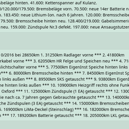
beläge hinten. 41.600: Kettenspanner auf Kulanz.
0/120.000/179.500: Bremsbeläge vorn. 70.500: neue 14er Batterie 
n. 183.450: neue Lithium-Ion. nach 6 Jahren. 120.000: Bremsscheib
179.500: Bremsscheibe hinten neu. 128.400/219.000: Gabelsimmer
 neu. 159.000: Zündspule Nr.3 defekt. 197.000: neue Ansaugstutze
10/2016 bei 28650km 1. 31250km Radlager vorne *** 2. 41800km
rkabel vorne *** 3. 62050km HR Felge und Speichen neu *** 4. 7
lichtschalter vorne *** 5. 77500km EigenInst Speiche hinten links
*** 6. 80000km Bremsscheibe hinten *** 7. 84500km EigenInst S
n links außen *** 8. 89500km SKS getauscht *** 9. 93800km Eigen
he hinten links außen *** 10. 109000km Heizgriff rechts ohne Funk
z Oxford *** 11. 125000km Zündspule (1 EA) getauscht *** 12. 13
rie nach ca. 7 Jahren gegen Gebrauchte getauscht *** 13. 140000
iche Zündspulen (3 EA) getauscht *** 14. 150000km Bremsscheibe
5. 169000km LiMa-Deckel (Steinschlag) *** 16. 182000km Bremsch
n *** 17. 189200km Batterie getauscht *** 18. 205000km LKL geta